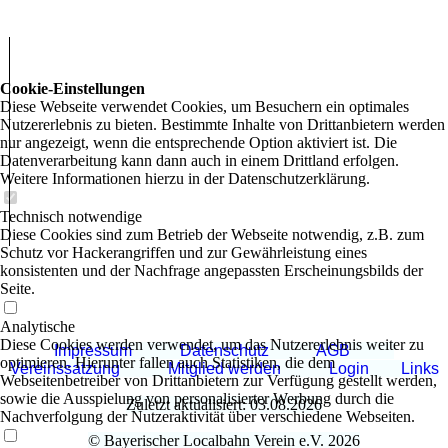
Cookie-Einstellungen
Diese Webseite verwendet Cookies, um Besuchern ein optimales
Nutzererlebnis zu bieten. Bestimmte Inhalte von Drittanbietern werden
nur angezeigt, wenn die entsprechende Option aktiviert ist. Die
Datenverarbeitung kann dann auch in einem Drittland erfolgen.
Weitere Informationen hierzu in der Datenschutzerklärung.
Technisch notwendige
Diese Cookies sind zum Betrieb der Webseite notwendig, z.B. zum
Schutz vor Hackerangriffen und zur Gewährleistung eines
konsistenten und der Nachfrage angepassten Erscheinungsbilds der
Seite.
Analytische
Diese Cookies werden verwendet, um das Nutzererlebnis weiter zu
Impressum
Datenschutz
AGB
optimieren. Hierunter fallen auch Statistiken, die dem
Vereinssatzung
Mitglied werden
Login
Links
Webseitenbetreiber von Drittanbietern zur Verfügung gestellt werden,
sowie die Ausspielung von personalisierter Werbung durch die
Zuletzt aktualisiert: 03.08.2026
Nachverfolgung der Nutzeraktivität über verschiedene Webseiten.
© Bayerischer Localbahn Verein e.V. 2026