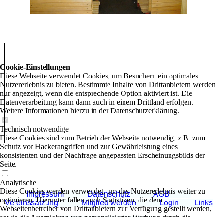
Cookie-Einstellungen
Diese Webseite verwendet Cookies, um Besuchern ein optimales
Nutzererlebnis zu bieten. Bestimmte Inhalte von Drittanbietern werden
nur angezeigt, wenn die entsprechende Option aktiviert ist. Die
Datenverarbeitung kann dann auch in einem Drittland erfolgen.
Weitere Informationen hierzu in der Datenschutzerklärung.
Technisch notwendige
Diese Cookies sind zum Betrieb der Webseite notwendig, z.B. zum
Schutz vor Hackerangriffen und zur Gewährleistung eines
konsistenten und der Nachfrage angepassten Erscheinungsbilds der
Seite.
Analytische
Diese Cookies werden verwendet, um das Nutzererlebnis weiter zu
Impressum
Datenschutz
AGB
optimieren. Hierunter fallen auch Statistiken, die dem
Vereinssatzung
Mitglied werden
Login
Links
Webseitenbetreiber von Drittanbietern zur Verfügung gestellt werden,