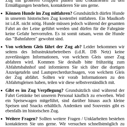
Zug mit größeren Gruppen planen und Unklarheiten zu den
Ermäßigungen bestehen, kontaktieren Sie uns gerne.
Können Hunde im Zug mitfahren?
Grundsätzlich dürfen Hunde
in unserem historischen Zug kostenfrei mitfahren. Ein Maulkorb
ist i.d.R. nicht nötig. Hunde müssen jedoch während der gesamten
Fahrt an der Leine geführt werden und dürfen für die Fahrgäste
keine Gefahr hervorrufen. Es ist somit ratsam, wenn die Hunde
das "Bahnfahren" gewohnt sind.
Von welchem Gleis fährt der Zug ab?
Leider bekommen wir
seitens des Infrastrukturbetreibers (i.d.R. DB Netz) keine
zuverlässigen Informationen, von welchem Gleis unser Zug
abfahren wird. Kommen Sie deshalb bitte frühzeitig zum
Abfahrtsbahnhof und informieren Sie sich über die dortigen
Anzeigetafeln und Lautsprecherdurchsagen, von welchem Gleis
der Zug abfährt. Sollten wir vorab Informationen zu den
Abfahrtsgleisen haben, teilen wir diese selbstverständlich mit.
Gibt es im Zug Verpflegung?
Grundsätzlich sind während der
Fahrt Getränke bei unserem Personal käuflich zu erwerben. Wird
ein Speisewagen mitgeführt, sind darüber hinaus auch kleine
Speisen und Snacks erhältlich. Andenken und Souvenirs gibt es
ebenfalls im historischen Zug.
Weitere Fragen?
Sollten weitere Fragen / Unklarheiten bestehen
kontaktieren Sie uns gerne. Wir versuchen schnellstmöglich zu