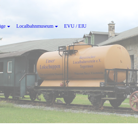
üge
Localbahnmuseum
EVU / EIU