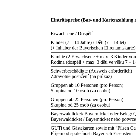
Eintrittspreise (Bar- und Kartenzahlung 
Erwachsene / Dospělí
Kinder (7 – 14 Jahre) / Děti (7 – 14 let)
(+ Inhaber der Bayerischen Ehrenamtskarte)
Familie (2 Erwachsene + max. 3 Kinder von
Rodina (dospělí + max. 3 děti ve věku 7 – 14
Schwerbeschädigte (Ausweis erforderlich)
Zdravotně postižení (na průkaz)
Gruppen ab 10 Personen (pro Person)
Skupina od 10 osob (za osobu)
Gruppen ab 25 Personen (pro Person)
Skupina od 25 osob (za osobu)
Bayerwaldticket/ Bayernticket oder Beleg/ Q
Bayerwaldticket / Bayernticket nebo potvrze
GUTi und Gästekarten sowie mit "Pilsen Car
Příjem od společnosti Bayerisch Eisenstein