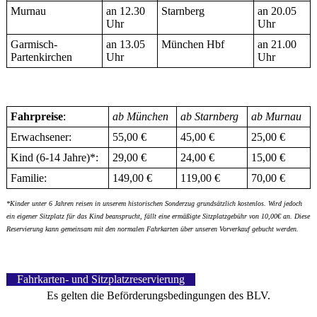
Murnau
an 12.30
Starnberg
an 20.05
Uhr
Uhr
Garmisch-
an 13.05
München Hbf
an 21.00
Partenkirchen
Uhr
Uhr
Fahrpreise
:
ab München
ab Starnberg
ab Murnau
Erwachsener:
55,00 €
45,00 €
25,00 €
Kind (6-14 Jahre)*:
29,00 €
24,00 €
15,00 €
Familie:
149,00 €
119,00 €
70,00 €
*Kinder unter 6 Jahren reisen in unserem historischen Sonderzug grundsätzlich kostenlos. Wird jedoch
ein eigener Sitzplatz für das Kind beansprucht, fällt eine ermäßigte Sitzplatzgebühr von 10,00€ an. Diese
Reservierung kann gemeinsam mit den normalen Fahrkarten über unseren Vorverkauf gebucht werden.
Fahrkarten- und Sitzplatzreservierung
Es gelten die Beförderungsbedingungen des BLV.