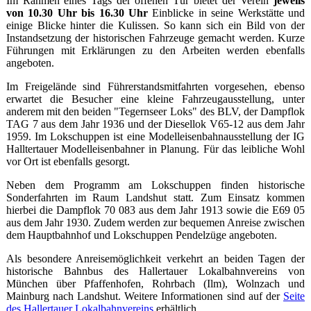
Im Rahmen eines Tags der offenen Tür bietet der Verein
jeweils
von 10.30 Uhr bis 16.30 Uhr
Einblicke in seine Werkstätte und
einige Blicke hinter die Kulissen. So kann sich ein Bild von der
Instandsetzung der historischen Fahrzeuge gemacht werden. Kurze
Führungen mit Erklärungen zu den Arbeiten werden ebenfalls
angeboten.
Im Freigelände sind Führerstandsmitfahrten vorgesehen, ebenso
erwartet die Besucher eine kleine Fahrzeugausstellung, unter
anderem mit den beiden "Tegernseer Loks" des BLV, der Dampflok
TAG 7 aus dem Jahr 1936 und der Diesellok V65-12 aus dem Jahr
1959. Im Lokschuppen ist eine Modelleisenbahnausstellung der IG
Halltertauer Modelleisenbahner in Planung. Für das leibliche Wohl
vor Ort ist ebenfalls gesorgt.
Neben dem Programm am Lokschuppen finden historische
Sonderfahrten im Raum Landshut statt. Zum Einsatz kommen
hierbei die Dampflok 70 083 aus dem Jahr 1913 sowie die E69 05
aus dem Jahr 1930. Zudem werden zur bequemen Anreise zwischen
dem Hauptbahnhof und Lokschuppen Pendelzüge angeboten.
Als besondere Anreisemöglichkeit verkehrt an beiden Tagen der
historische Bahnbus des Hallertauer Lokalbahnvereins von
München über Pfaffenhofen, Rohrbach (Ilm), Wolnzach und
Mainburg nach Landshut. Weitere Informationen sind auf der
Seite
des Hallertauer Lokalbahnvereins
erhältlich.