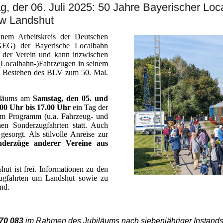
, der 06. Juli 2025: 50 Jahre Bayerischer Loca
Bw Landshut
nem Arbeitskreis der Deutschen
DGEG) der Bayerische Localbahn
 der Verein und kann inzwischen
(Localbahn-)Fahrzeugen in seinem
as Bestehen des BLV zum 50. Mal.
biläums am
Samstag, den 05. und
.00 Uhr bis 17.00 Uhr
ein Tag der
em Programm (u.a. Fahrzeug- und
hen Sonderzugfahrten statt. Auch
gesorgt. Als stilvolle Anreise zur
nderzüge anderer Vereine aus
hut ist frei. Informationen zu den
ugfahrten um Landshut sowie zu
nd.
70 083
im Rahmen des Jubiläums nach siebenjähriger Instand