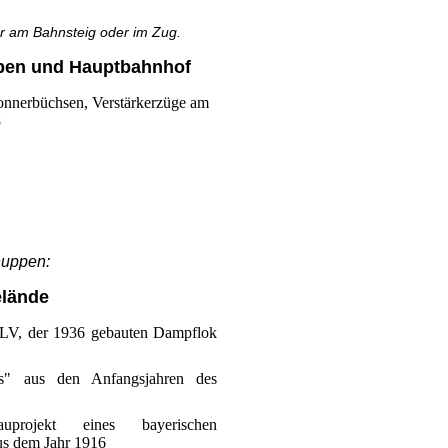
er am Bahnsteig oder im Zug.
pen und Hauptbahnhof
nnerbüchsen, Verstärkerzüge am
8
huppen:
elände
BLV, der 1936 gebauten Dampflok
es" aus den Anfangsjahren des
uprojekt eines bayerischen
us dem Jahr 1916