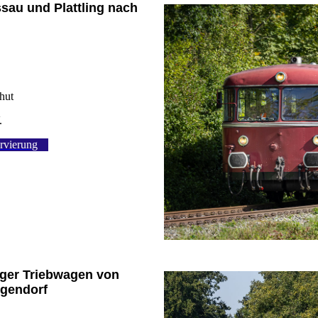
sau und Plattling nach
shut
.
rvierung
nger Triebwagen von
ggendorf