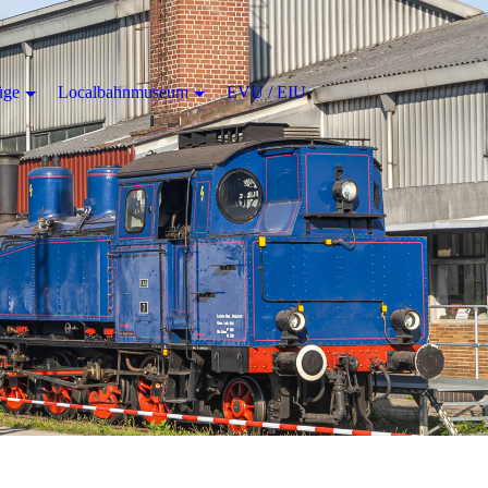
üge
Localbahnmuseum
EVU / EIU