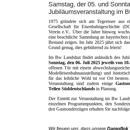
Samstag, der 05. und Sonntag
Jubiläumsveranstaltung im 
1975 gründete sich am Tegernsee aus ei
Gesellschaft für Eisenbahngeschichte (
Verein e.V.. Über die Jahre hinweg wuchs
eine beachtliche Sammlung an bayerischen 
Bestand zeigen. Im Jahr 2025 jährt sich d
Grund genug, dies gebührend zu feiern!
Im Bw Landshut findet anlässlich des Ju
Sonntag, den 06. Juli 2025 jeweils von 10
offenen Tür mit einem abwechslungsreich
Modelleisenbahnausstellung) und historisc
für das leibliche Wohl ist vor Ort bestens 
Veranstaltung sind zudem einige
Gastso
Teilen Süddeutschlands
in Planung.
Der Eintritt zur Veranstaltung im Bw Lands
einzelnen Programmpunkten, den Sonderz
den Gastsonderzügen erhalten Sie nachfolge
Wir freuen uns, dass unsere
Dampflok 