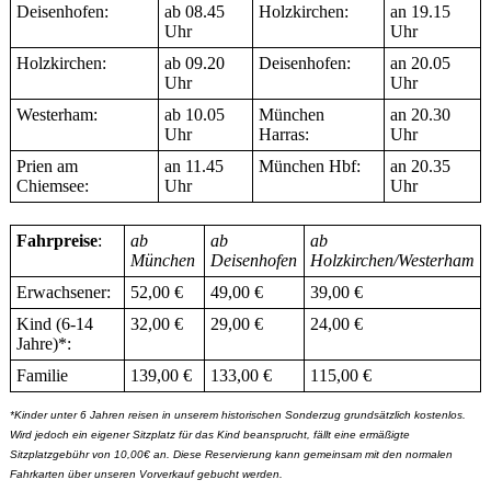
Deisenhofen:
ab 08.45
Holzkirchen:
an 19.15
Uhr
Uhr
Holzkirchen:
ab 09.20
Deisenhofen:
an 20.05
Uhr
Uhr
Westerham:
ab 10.05
München
an 20.30
Uhr
Harras:
Uhr
Prien am
an 11.45
München Hbf:
an 20.35
Chiemsee:
Uhr
Uhr
Fahrpreise
:
ab
ab
ab
München
Deisenhofen
Holzkirchen/Westerham
Erwachsener:
52,00 €
49,00 €
39,00 €
Kind (6-14
32,00 €
29,00 €
24,00 €
Jahre)*:
Familie
139,00 €
133,00 €
115,00 €
*Kinder unter 6 Jahren reisen in unserem historischen Sonderzug grundsätzlich kostenlos.
Wird jedoch ein eigener Sitzplatz für das Kind beansprucht, fällt eine ermäßigte
Sitzplatzgebühr von 10,00€ an. Diese Reservierung kann gemeinsam mit den normalen
Fahrkarten über unseren Vorverkauf gebucht werden.