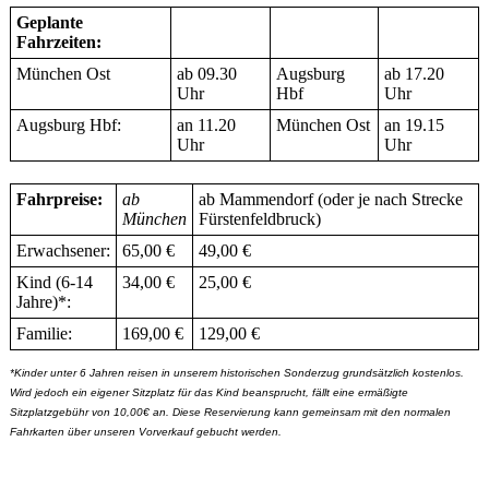
Geplante
Fahrzeiten:
München Ost
ab 09.30
Augsburg
ab 17.20
Uhr
Hbf
Uhr
Augsburg Hbf:
an 11.20
München Ost
an 19.15
Uhr
Uhr
Fahrpreise:
ab
ab Mammendorf (oder je nach Strecke
München
Fürstenfeldbruck)
Erwachsener:
65,00 €
49,00 €
Kind (6-14
34,00 €
25,00 €
Jahre)*:
Familie:
169,00 €
129,00 €
*Kinder unter 6 Jahren reisen in unserem historischen Sonderzug grundsätzlich kostenlos.
Wird jedoch ein eigener Sitzplatz für das Kind beansprucht, fällt eine ermäßigte
Sitzplatzgebühr von 10,00€ an. Diese Reservierung kann gemeinsam mit den normalen
Fahrkarten über unseren Vorverkauf gebucht werden.